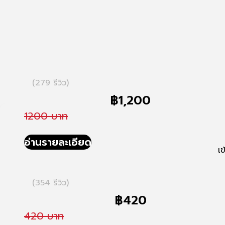
(279 รีวิว)
฿
1,200
1200 บาท
อ่านรายละเอียด
เ
(354 รีวิว)
฿
420
420 บาท