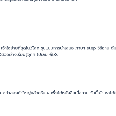
ะ เจ้าใจง่ายที่สุดใน3โลก รูปแบบการนำเสนอ ภาษา step วิธีอ่าน ดีม
ัวอย่างเรียนรู้จุกๆ ไปเลย 😁🙏
ล้าลองคำใหญ่แล้วครับ ผมพึ่งได้หนังสือเมื่อวาน วันนี้เข้าเซลได้