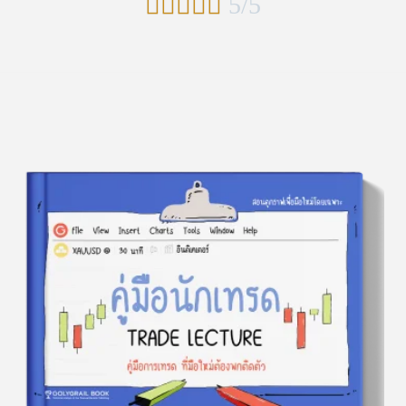





5/5