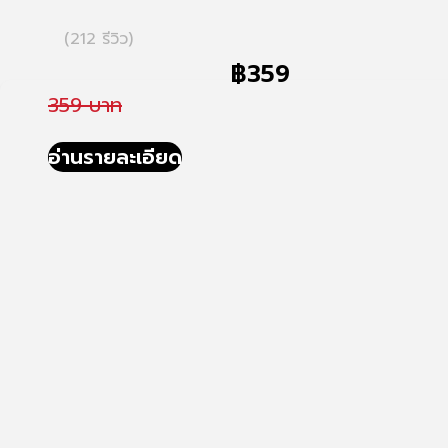
(212 รีวิว)
฿
359
359 บาท
อ่านรายละเอียด