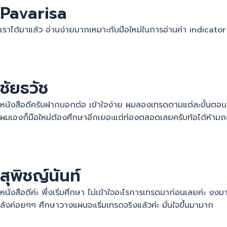
Pavarisa
เราได้มาแล้ว อ่านง่ายมากเหมาะกับมือใหม่ในการอ่านค่า indicator
ชัยธวัช
หนังสือดีครับฝากบอกต่อ เข้าใจง่าย ผมลองเทรดตามแต่ละขั้นตอน ต
ผมเองก็มือใหม่ต้องศึกษาอีกเยอะแต่ท่องตลอดเลยครับท้อได้ห้าม
สุพิชญ์นันท์
หนังสือดีค่ะ พึ่งเริ่มศึกษา ไม่เข้าใจอะไรการเทรดมาก่อนเลยค่ะ 
ลังค่อยๆๆ ศึกษาวางแผนจะเริ่มเทรดจริงแล้วค่ะ มั่นใจขึ้นมามาก